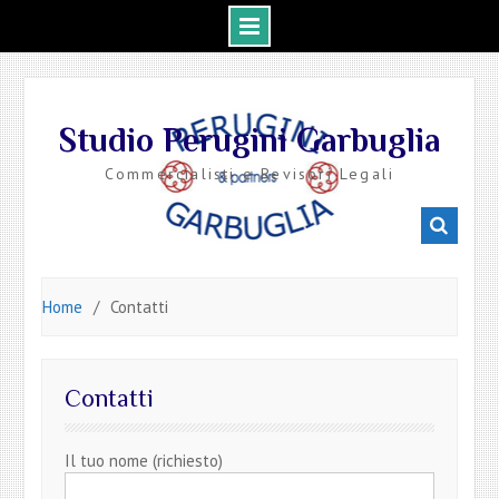
Skip
to
Studio Perugini Garbuglia
content
Commercialisti e Revisori Legali
Home
Contatti
Contatti
Il tuo nome (richiesto)